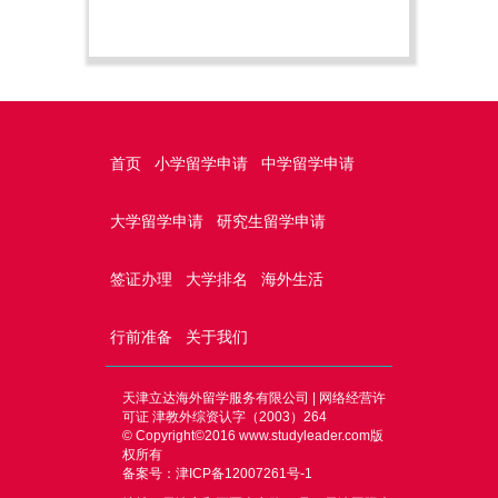
首页
小学留学申请
中学留学申请
大学留学申请
研究生留学申请
签证办理
大学排名
海外生活
行前准备
关于我们
天津立达海外留学服务有限公司 | 网络经营许
可证 津教外综资认字（2003）264
© Copyright©2016
www.studyleader.com
版
权所有
备案号：津ICP备12007261号-1