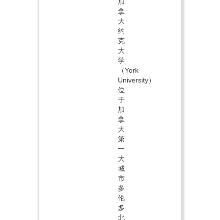
加
拿
大
约
克
大
学
（York
University）
位
于
加
拿
大
第
一
大
城
市
多
伦
多
北