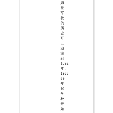
姆
登
军
校
的
历
史
可
以
追
溯
到
1892
年，
1958-
59
年
起
学
校
开
始