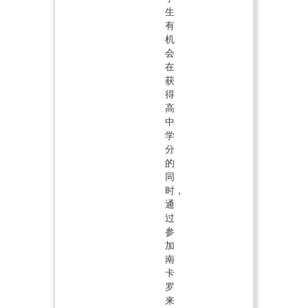
生
有
机
会
在
获
得
高
中
学
分
的
同
时，
通
过
参
加
南
卡
罗
来