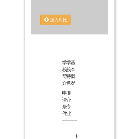
加入对比
学
学
基
校
校
本
简
特
概
介
色
况
申
推
请
介
条
专
件
业
卡