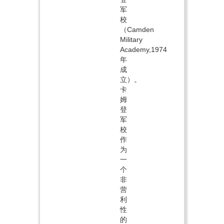
军
校
（Camden
Military
Academy,1974
年
成
立）。
卡
姆
登
军
校
作
为
一
个
非
营
利
性
的