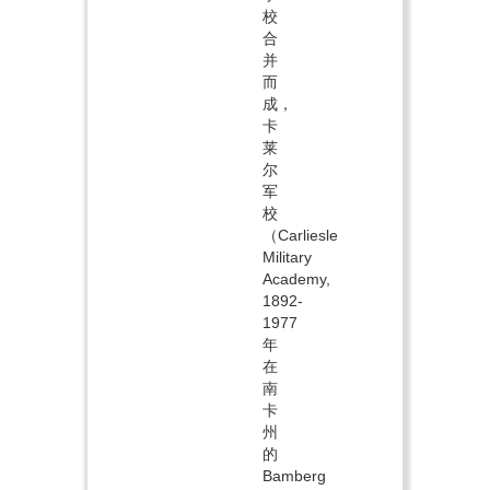
校
合
并
而
成，
卡
莱
尔
军
校
（Carliesle
Military
Academy,
1892-
1977
年
在
南
卡
州
的
Bamberg