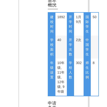
基本
概况
建
1892
开
1月
国
50
校
学
9月
际
时
时
学
间
间
生
学
40
开
2次
中
校
学
国
面
次
学
积
数
生
年
10年
学
302
师
8
级
级,
校
生
设
11年
人
比
置
级,
数
例
12年
级, 9
年级
申请