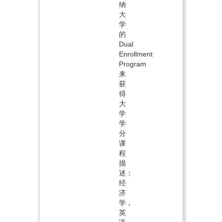
纳
大
学
的
Dual
Enrollment
Program
来
获
得
大
学
学
分
课
程
描
述：
经
济
学，
英