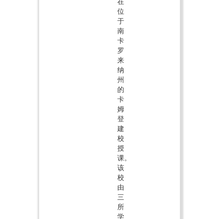
在
位
于
南
卡
罗
来
纳
州
的
卡
姆
登
建
校
授
课。
该
校
由
三
所
学