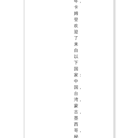
年，
卡
姆
登
欢
迎
了
来
自
以
下
国
家：
中
国，
台
湾，
蒙
古，
墨
西
哥，
秘