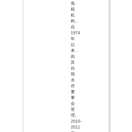
免
税
机
构，
自
1974
年
以
来，
由
其
自
我
永
存
董
事
会
管
理。
2010-
2011