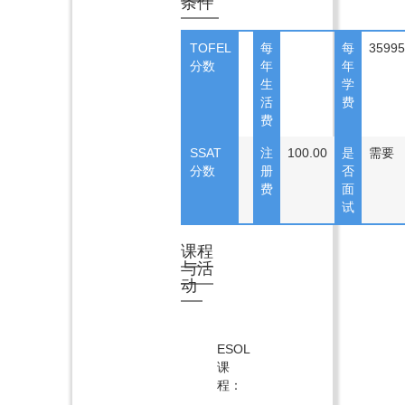
条件
TOFEL
每
每
35995
分数
年
年
生
学
活
费
费
SSAT
注
100.00
是
需要
分数
册
否
费
面
试
课程
与活
动
ESOL
课
程：