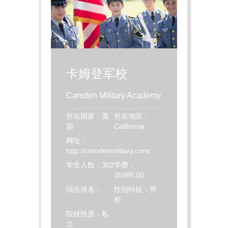
卡姆登军校
Camden Military Academy
所在国家：美
所在地区：
国
California
网址：
http://camdenmilitary.com/
学生人数：302
学费：
35995.00
综合排名：
性别特征：男
校
院校性质：私
立