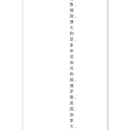
鲁，
德
国，
澳
大
利
亚，
多
米
尼
加
共
和
国，
俄
罗
斯，
英
国，
加
拿
大，