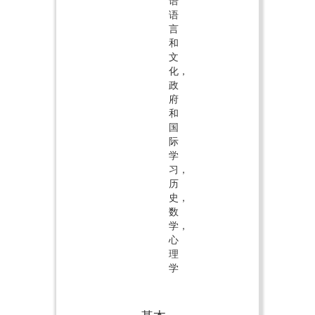
语
语
言
和
文
化，
政
府
和
国
际
学
习，
历
史，
数
学，
心
理
学