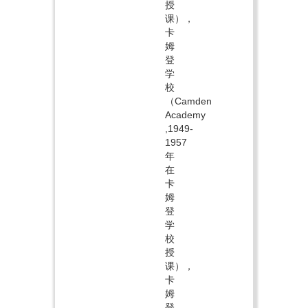
授
课），
卡
姆
登
学
校
（Camden
Academy
,1949-
1957
年
在
卡
姆
登
学
校
授
课），
卡
姆
登