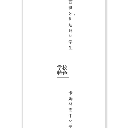
西
班
牙，
和
迪
拜
的
学
生
学校
特色
卡
姆
登
高
中
的
学