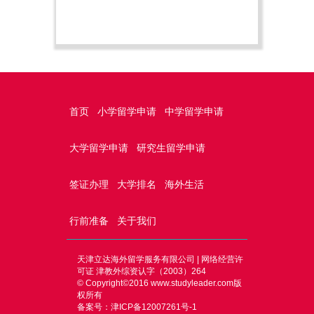
首页
小学留学申请
中学留学申请
大学留学申请
研究生留学申请
签证办理
大学排名
海外生活
行前准备
关于我们
天津立达海外留学服务有限公司 | 网络经营许
可证 津教外综资认字（2003）264
© Copyright©2016
www.studyleader.com
版
权所有
备案号：津ICP备12007261号-1