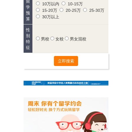
留
10万以内
10-15万
学
15-20万
20-25万
25-30万
预
30万以上
算
性
别
男校
女校
男女混校
特
征
立即搜索