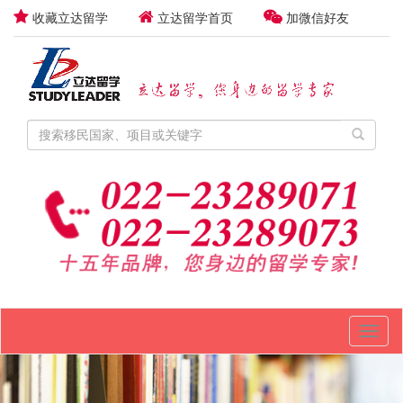
收藏立达留学
立达留学首页
加微信好友
Toggl
naviga