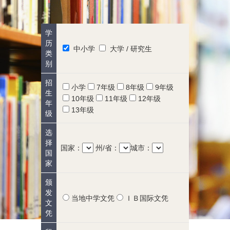
学
历
中小学
大学 / 研究生
类
别
招
小学
7年级
8年级
9年级
生
10年级
11年级
12年级
年
13年级
级
选
择
国家：
州/省：
城市：
国
家
颁
发
当地中学文凭
ＩＢ国际文凭
文
凭