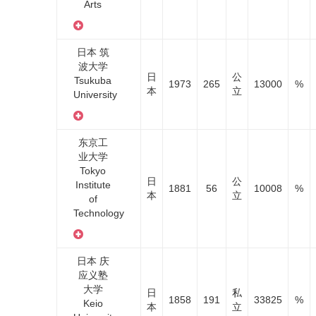
Arts
日本 筑
波大学
日
公
Tsukuba
1973
265
13000
%
本
立
University
东京工
业大学
Tokyo
日
公
Institute
1881
56
10008
%
本
立
of
Technology
日本 庆
应义塾
大学
日
私
1858
191
33825
%
Keio
本
立