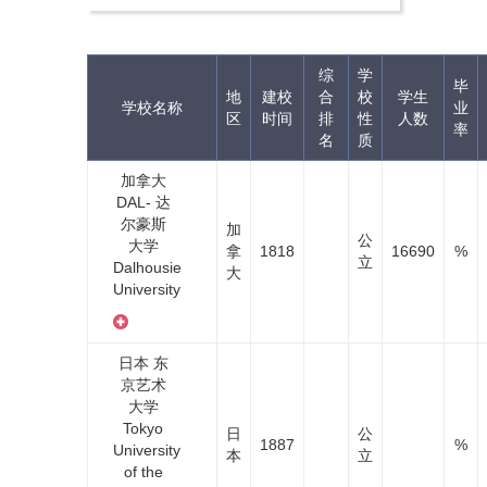
综
学
毕
地
建校
合
校
学生
学校名称
业
区
时间
排
性
人数
率
名
质
加拿大
DAL- 达
尔豪斯
加
公
大学
拿
1818
16690
%
立
Dalhousie
大
University
日本 东
京艺术
大学
Tokyo
日
公
1887
%
University
本
立
of the