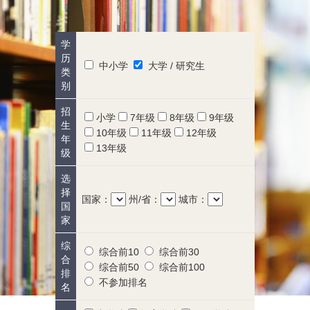
学
历
中小学
大学 / 研究生
类
别
招
小学
7年级
8年级
9年级
生
10年级
11年级
12年级
年
13年级
级
选
择
国家：
州/省：
城市：
国
家
综
综合前10
综合前30
合
综合前50
综合前100
排
不参加排名
名