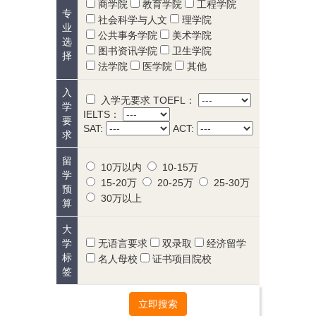
商学院
教育学院
工程学院
专
社会科学与人文
理学院
业
公共事务学院
美术学院
选
图书资讯学院
卫生学院
择
法学院
医学院
其他
入
入学无要求
TOEFL：
学
IELTS：
要
SAT:
ACT:
求
留
10万以内
10-15万
学
15-20万
20-25万
25-30万
预
30万以上
算
大
学
无语言要求
双录取
经济留学
标
名人母校
证书项目院校
签
立即搜索