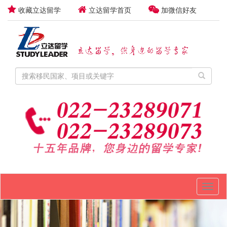
收藏立达留学
立达留学首页
加微信好友
Toggl
naviga