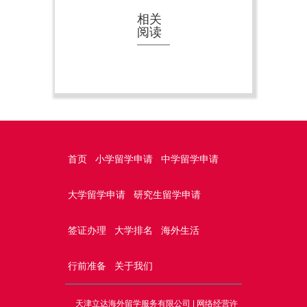
相关
阅读
首页
小学留学申请
中学留学申请
大学留学申请
研究生留学申请
签证办理
大学排名
海外生活
行前准备
关于我们
天津立达海外留学服务有限公司 | 网络经营许