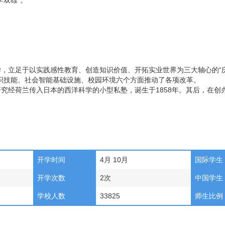
学双雄”。
，立足于以实践感性教育、创造知识价值、开拓实业世界为三大轴心的“
识技能、社会智能基础设施、校园环境六个方面推动了各项改革。
经荷兰传入日本的西洋科学的小型私塾，诞生于1858年。其后，在创
开学时间
4月 10月
国际学生
开学次数
2次
中国学生
学校人数
33825
师生比例