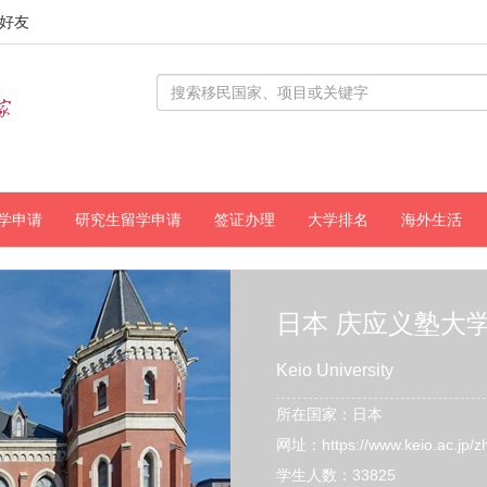
好友
学申请
研究生留学申请
签证办理
大学排名
海外生活
日本 庆应义塾大
Keio University
所在国家：日本
网址：https://www.keio.ac.jp/z
学生人数：33825