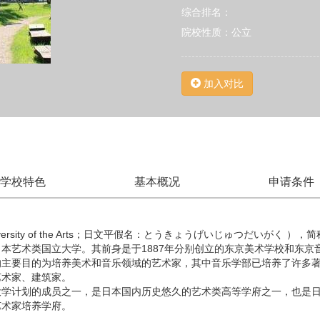
综合排名：
院校性质：公立
加入对比
学校特色
基本概况
申请条件
iversity of the Arts；日文平假名：とうきょうげいじゅつだいがく
本艺术类国立大学。其前身是于1887年分别创立的东京美术学校和东京音
的主要目的为培养美术和音乐领域的艺术家，其中音乐学部已培养了许多
艺术家、建筑家。
大学计划的成员之一，是日本国内历史悠久的艺术类高等学府之一，也是
艺术家培养学府。