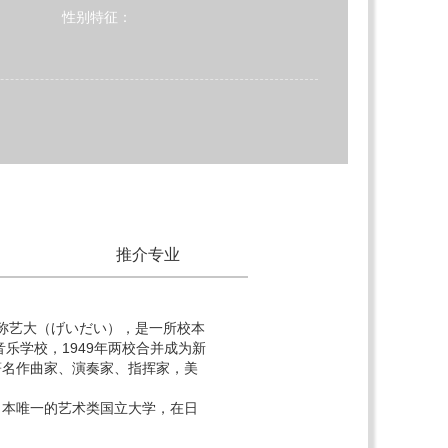
性别特征：
推介专业
 ），简称艺大（げいだい），是一所校本
乐学校，1949年两校合并成为新
著名作曲家、演奏家、指挥家，美
日本唯一的艺术类国立大学，在日