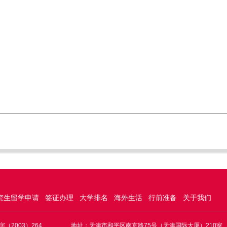
究生留学申请
签证办理
大学排名
海外生活
行前准备
关于我们
（2003）264
地址：天津市和平区南京路75号（天津国际大厦）210室