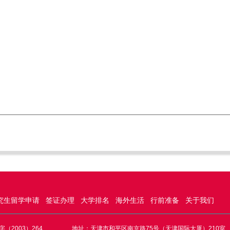
究生留学申请
签证办理
大学排名
海外生活
行前准备
关于我们
（2003）264
地址：天津市和平区南京路75号（天津国际大厦）210室