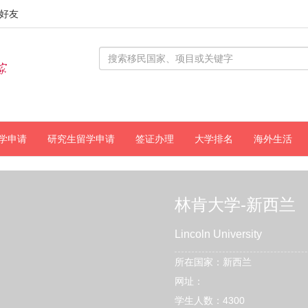
好友
学申请
研究生留学申请
签证办理
大学排名
海外生活
林肯大学-新西兰
Lincoln University
所在国家：新西兰
网址：
学生人数：4300