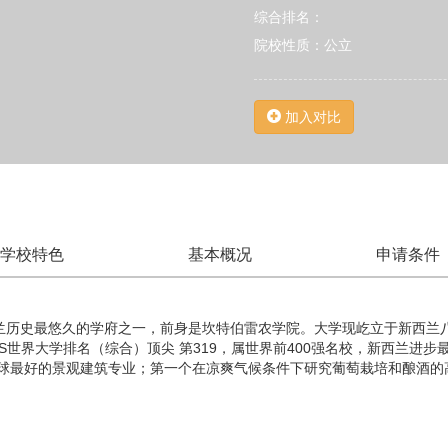
综合排名：
院校性质：公立
加入对比
学校特色
基本概况
申请条件
西兰历史最悠久的学府之一，前身是坎特伯雷农学院。大学现屹立于新西兰
度QS世界大学排名（综合）顶尖 第319，属世界前400强名校，新西兰进
半球最好的景观建筑专业；第一个在凉爽气候条件下研究葡萄栽培和酿酒的