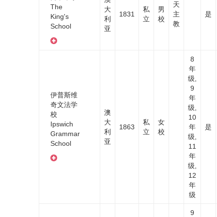
天
The
大
私
男
1831
主
是
King's
利
立
校
教
School
亚
8
年
级,
9
伊普斯维
年
奇文法学
级,
澳
校
10
大
私
女
Ipswich
1863
年
是
利
立
校
Grammar
级,
亚
School
11
年
级,
12
年
级
9