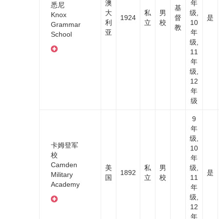
澳
年
悉尼
基
大
私
男
级,
Knox
1924
督
是
利
立
校
10
Grammar
教
亚
年
School
级,
11
年
级,
12
年
级
9
年
级,
卡姆登军
10
校
年
Camden
美
私
男
级,
1892
是
Military
国
立
校
11
Academy
年
级,
12
年