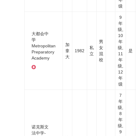
级
9
年
级,
大都会中
10
学
男
年
加
Metropolitan
私
女
级,
拿
1982
是
Preparatory
立
混
11
大
Academy
校
年
级,
12
年
级
7
年
级,
8
年
级,
诺克斯文
9
法中学-