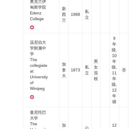
奥克兰伊
甸斯学院
新
私
Edenz
西
1988
立
College
兰
9
温尼伯大
年
学附属中
级,
学
10
The
男
年
加
collegiate
私
女
级,
拿
1873
否
at
立
混
11
大
University
校
年
of
级,
Winipeg
12
年
级
曼尼托巴
大学
The
加
12
公