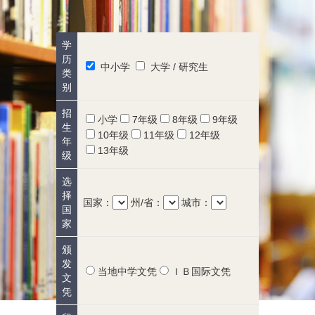
学
历
中小学
大学 / 研究生
类
别
招
小学
7年级
8年级
9年级
生
10年级
11年级
12年级
年
13年级
级
选
择
国家：
州/省：
城市：
国
家
颁
发
当地中学文凭
ＩＢ国际文凭
文
凭