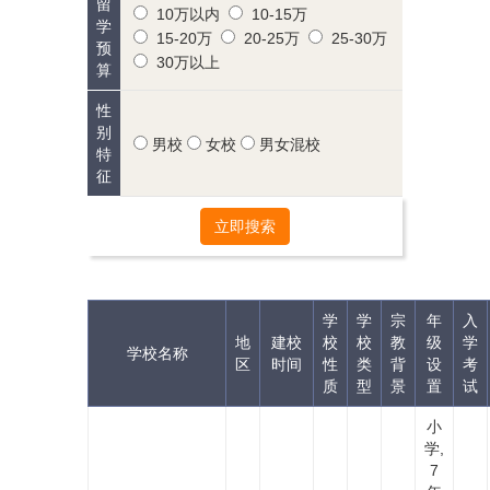
留
10万以内
10-15万
学
15-20万
20-25万
25-30万
预
30万以上
算
性
别
男校
女校
男女混校
特
征
立即搜索
学
学
宗
年
入
地
建校
校
校
教
级
学
学校名称
区
时间
性
类
背
设
考
质
型
景
置
试
小
学,
7