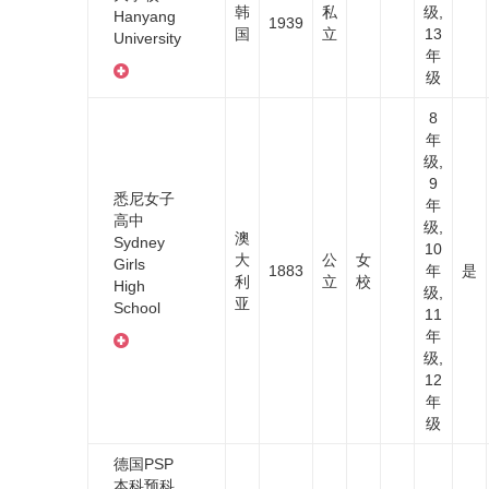
韩
私
级,
Hanyang
1939
国
立
13
University
年
级
8
年
级,
9
悉尼女子
年
高中
级,
澳
Sydney
10
大
公
女
Girls
1883
年
是
利
立
校
High
级,
亚
School
11
年
级,
12
年
级
德国PSP
本科预科