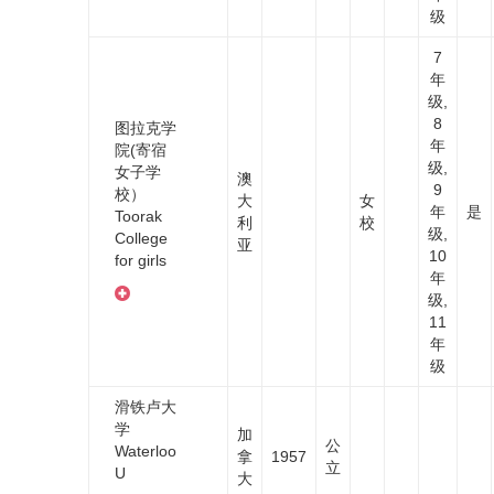
级
7
年
级,
8
图拉克学
年
院(寄宿
级,
女子学
澳
9
校）
大
女
年
是
Toorak
利
校
级,
College
亚
10
for girls
年
级,
11
年
级
滑铁卢大
学
加
公
Waterloo
拿
1957
立
U
大