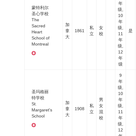
年
蒙特利尔
级,
圣心学校
10
The
年
加
Sacred
私
女
级,
拿
1861
是
Heart
立
校
11
大
School of
年
Montreal
级,
12
年
级
9
年
级,
圣玛格丽
10
特学校
男
年
加
St.
私
女
级,
拿
1908
Margaret's
立
混
11
大
School
校
年
级,
12
年