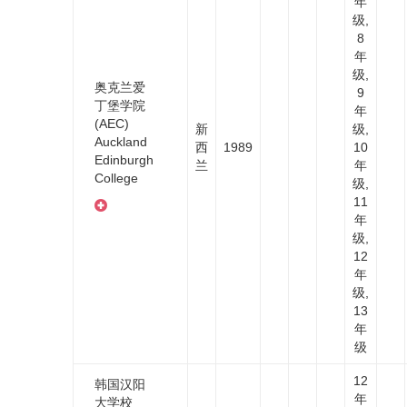
年
级,
8
年
级,
奥克兰爱
9
丁堡学院
年
(AEC)
新
级,
Auckland
西
1989
10
Edinburgh
兰
年
College
级,
11
年
级,
12
年
级,
13
年
级
12
韩国汉阳
年
大学校