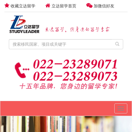
收藏立达留学
立达留学首页
加微信好友
Toggl
naviga