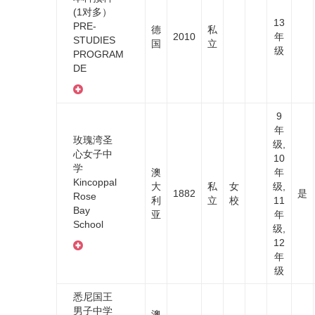
(1对多）
13
PRE-
德
私
2010
年
STUDIES
国
立
级
PROGRAM
DE
9
年
玫瑰湾圣
级,
心女子中
10
学
澳
年
Kincoppal
大
私
女
级,
1882
是
Rose
利
立
校
11
Bay
亚
年
School
级,
12
年
级
悉尼国王
男子中学
澳