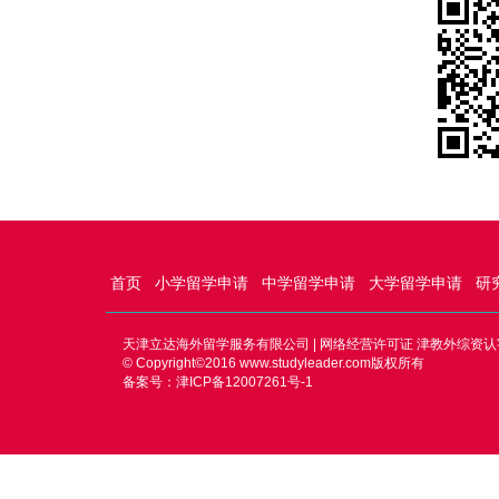
首页
小学留学申请
中学留学申请
大学留学申请
研
天津立达海外留学服务有限公司 | 网络经营许可证 津教外综资认字
© Copyright©2016
www.studyleader.com
版权所有
备案号：津ICP备12007261号-1