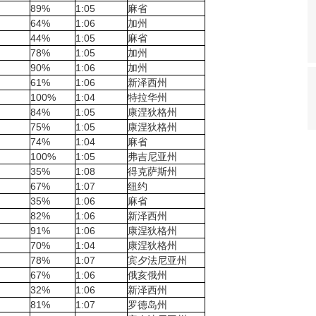
89%
1:05
麻省
64%
1:06
加州
44%
1:05
麻省
78%
1:05
加州
90%
1:06
加州
61%
1:06
新泽西州
100%
1:04
特拉华州
84%
1:05
康涅狄格州
75%
1:05
康涅狄格州
74%
1:04
麻省
100%
1:05
弗吉尼亚州
35%
1:08
得克萨斯州
67%
1:07
纽约
35%
1:06
麻省
82%
1:06
新泽西州
91%
1:06
康涅狄格州
70%
1:04
康涅狄格州
78%
1:07
宾夕法尼亚州
67%
1:06
俄亥俄州
32%
1:06
新泽西州
81%
1:07
罗德岛州