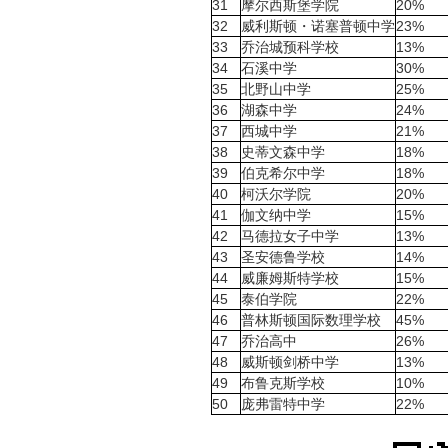
31
摩尔西斯堡学院
20%
32
威利斯顿
・
诺塞普顿中学
23%
33
乔治城预科学校
13%
34
石溪中学
30%
35
北野山中学
25%
36
湖森中学
24%
37
西城中学
21%
38
史蒂文森中学
18%
39
伯克希尔中学
18%
40
柯沃尔学院
20%
41
伽文纳中学
15%
42
马德拉女子中学
13%
43
圣安德鲁学校
14%
44
威廉姆斯特学校
15%
45
泰伯学院
22%
46
普林斯顿国际数理学校
45%
47
乔治高中
26%
48
威斯顿剑桥中学
13%
49
布鲁克斯学校
10%
50
庞弗雷特中学
22%