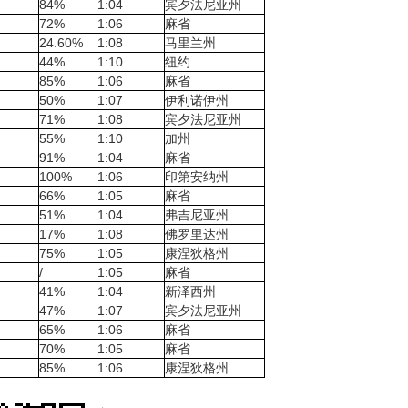
84%
1:04
宾夕法尼亚州
72%
1:06
麻省
24.60%
1:08
马里兰州
44%
1:10
纽约
85%
1:06
麻省
50%
1:07
伊利诺伊州
71%
1:08
宾夕法尼亚州
55%
1:10
加州
91%
1:04
麻省
100%
1:06
印第安纳州
66%
1:05
麻省
51%
1:04
弗吉尼亚州
17%
1:08
佛罗里达州
75%
1:05
康涅狄格州
/
1:05
麻省
41%
1:04
新泽西州
47%
1:07
宾夕法尼亚州
65%
1:06
麻省
70%
1:05
麻省
85%
1:06
康涅狄格州