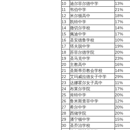
10
迪尔菲尔德中学
13%
11
韦伯中学
21%
12
米尔顿高中
18%
13
凯特中学
17%
14
撒切尔学校
14%
15
佩迪中学
17%
16
圣安德鲁学校
10%
17
塔夫脱中学
19%
18
苏菲尔德学院
20%
19
圣马克中学
23%
20
主教高中
16%
21
圣斯蒂芬教会学校
14%
22
艾玛威拉德女子中学
29%
23
达娜霍尔女子高中
11%
24
布莱尔学院
17%
25
肯特中学
20%
26
鲁米斯查菲中学
12%
27
希尔中学
20%
28
西储学院
20%
29
潘宁顿中学
15%
30
圣乔治学校
15%