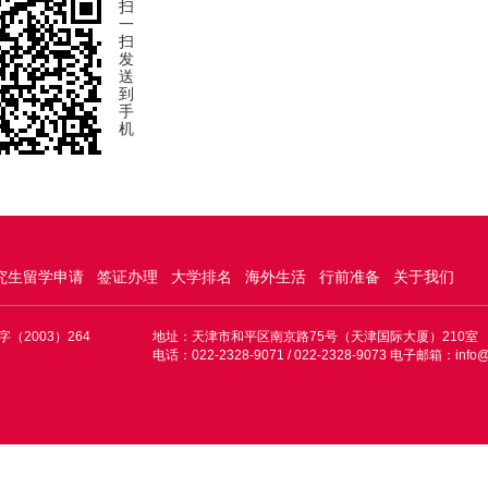
扫
一
扫
发
送
到
手
机
究生留学申请
签证办理
大学排名
海外生活
行前准备
关于我们
（2003）264
地址：天津市和平区南京路75号（天津国际大厦）210室
电话：022-2328-9071 / 022-2328-9073 电子邮箱：info@s