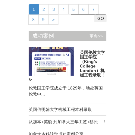
(current)
1
2
3
4
5
6
7
8
9
>
成功案例
更多>>
英国伦敦大学
国王学院
（King’s
College
London）机
械工程录取！
✨
伦敦国王学院成立于 1829年，地处英国
伦敦中...
英国伯明翰大学机械工程本科录取！
从加本+英硕 到加拿大三年工签+移民！！
加拿大本科转学成功案例分享