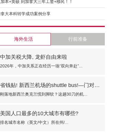
从加本+英硕 到加拿大三年工签+移民！！
加拿大本科转学成功案例分享
海外生活
行前准备
中加关税大降, 龙虾自由来啦
2026年，中加关系正在经历一场“双向奔赴”...
省钱贴! 新西兰机场的shuttle bus!—门对门只需30纽币
刚落地新西兰奥克兰慌到脚软？这趟30刀的机...
美国人口最多的10大城市有哪些?
排名城市名称（英文/中文）所在州/...