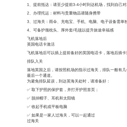
1、提前抵达：请至少提前3-4小时到达机场，找到自己
2、办理托运：材料与贵重物品请随身携带
3、过海关：雨伞、充电宝、手机、电脑、电子设备需单
4、可备护颈枕头、厚外套/毛毯以提升旅途幸福感
飞机落地后
英国电话卡激活
飞机落地后可以插上提前备好的英国电话卡，落地后插卡
排队入关
落地英国之后，请按照机场的指示过海关，排队一般有几个通道：UK p
最后一个通道。
为避免排队延误，到达英海关处时，请准备好：
✅ 取下护照的保护套，并打开护照首页；
✅ 脱掉帽子、耳机和太阳镜
✅ 收起手机或平板电脑
✅ 如果是一家人过海关，可以一起通过
过海关