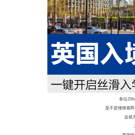
各位25f
是不是憧憬着即
这就
英国留