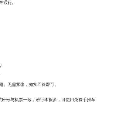
章通行。
?
?
题。无需紧张，如实回答即可。
屏上的航班号与机票一致，若行李很多，可使用免费手推车