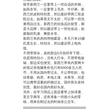
留学新西兰一定要带上一些合适的衣物，
如风衣等。一定要带上毛衣、牛仔裤。新
西兰的皮鞋特别贵，所以最好带两三双皮
鞋过去。如果英文不太好，可以带一些洗
漱用品过去。新西兰的化妆品比较贵，都
是大品牌，所以建议带上一些化妆品，如
搽脸的乳液、爽肤水等。
新西兰有的房间用电暖器，冬天只有10摄
氏度左右，特别冷，所以建议带上电热
毯。
不用带雨伞，虽然那边5月份经常下雨，
但是雨特别小，没有人打伞。不用带电饭
锅，那边买也便宜。新西兰带有内置网卡
的笔记本电脑售价也只有6000多元人民
币，不用从国内带过去。不让带吃的，包
括香肠、肉类、本地土壤、水果等。但是
可以携带适量的药物过去。国外剪头发特
别贵。最好在国内剪好头发。
另外，在学习用品上面还要带上快译通、
英文字典等，还有准备一些很小头的零
钱，用来在刚过去的时候坐公交车。