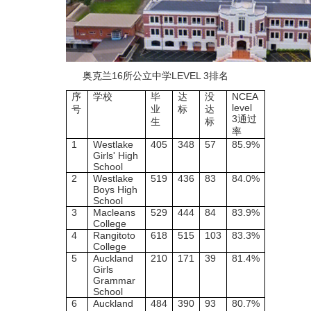
奥克兰
16
所公立中学
LEVEL 3
排名
序
学校
毕
达
没
NCEA
level
号
业
标
达
3
通过
生
标
率
1
Westlake
405
348
57
85.9%
Girls' High
School
2
Westlake
519
436
83
84.0%
Boys High
School
3
Macleans
529
444
84
83.9%
College
4
Rangitoto
618
515
103
83.3%
College
5
Auckland
210
171
39
81.4%
Girls
Grammar
School
6
Auckland
484
390
93
80.7%