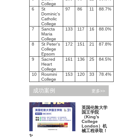
College
6
St
97
86
11
88.7%
Dominic's
Catholic
College
7
Sancta
133
117
16
88.0%
Maria
College
8
St Peter's
172
151
21
87.8%
College
Epsom
9
Sacred
161
136
25
84.5%
Heart
College
10
Rosmini
153
120
33
78.4%
College
成功案例
更多>>
英国伦敦大学
国王学院
（King’s
College
London）机
械工程录取！
✨