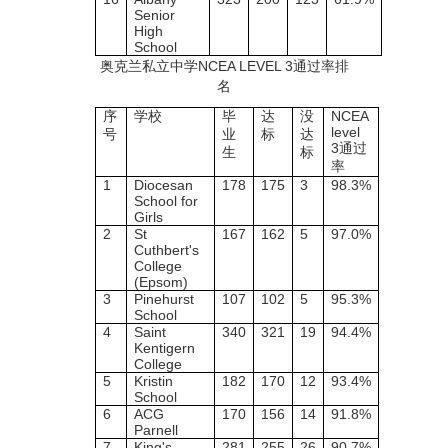
Senior
High
School
奥克兰私立中学
NCEA LEVEL 3
通过率排
名
序
学校
毕
达
没
NCEA
level
号
业
标
达
3
通过
生
标
率
1
Diocesan
178
175
3
98.3%
School for
Girls
2
St
167
162
5
97.0%
Cuthbert's
College
(Epsom)
3
Pinehurst
107
102
5
95.3%
School
4
Saint
340
321
19
94.4%
Kentigern
College
5
Kristin
182
170
12
93.4%
School
6
ACG
170
156
14
91.8%
Parnell
7
King's
281
255
26
90.7%