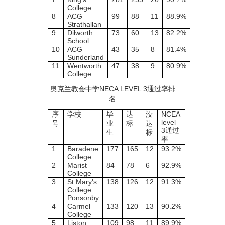
College
8
ACG
99
88
11
88.9%
Strathallan
9
Dilworth
73
60
13
82.2%
School
10
ACG
43
35
8
81.4%
Sunderland
11
Wentworth
47
38
9
80.9%
College
奥克兰教会中学
NECA LEVEL 3
通过率排
名
序
学校
毕
达
没
NCEA
level
号
业
标
达
3
通过
生
标
率
1
Baradene
177
165
12
93.2%
College
2
Marist
84
78
6
92.9%
College
3
St Mary's
138
126
12
91.3%
College
Ponsonby
4
Carmel
133
120
13
90.2%
College
5
Liston
109
98
11
89.9%