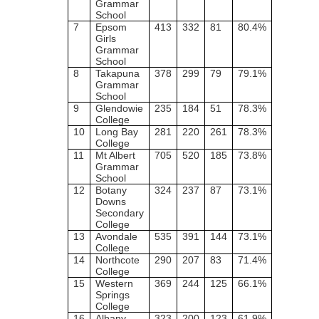
Grammar
School
7
Epsom
413
332
81
80.4%
Girls
Grammar
School
8
Takapuna
378
299
79
79.1%
Grammar
School
9
Glendowie
235
184
51
78.3%
College
10
Long Bay
281
220
261
78.3%
College
11
Mt Albert
705
520
185
73.8%
Grammar
School
12
Botany
324
237
87
73.1%
Downs
Secondary
College
13
Avondale
535
391
144
73.1%
College
14
Northcote
290
207
83
71.4%
College
15
Western
369
244
125
66.1%
Springs
College
16
Albany
323
200
123
61.9%