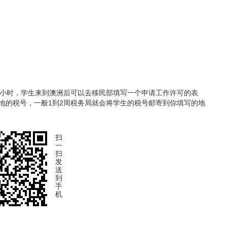
0小时，学生来到澳洲后可以去移民部填写一个申请工作许可的表
地的税号，一般1到2周税务局就会将学生的税号邮寄到你填写的地
扫
一
扫
发
送
到
手
机