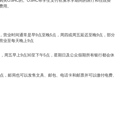
买OSHC的。OSHC帮学生支付在澳求学期间的医疗和住院费
费用。
，营业时间通常是早9点至晚5点，周四或周五延迟至晚9点，部分
本上营业至每天晚上9点
点，周五早上9点30至下午5点，星期日及公众假期所有银行都会休
5点，邮局也可以发售文具、邮包、电话卡和邮票并可以缴付电费、