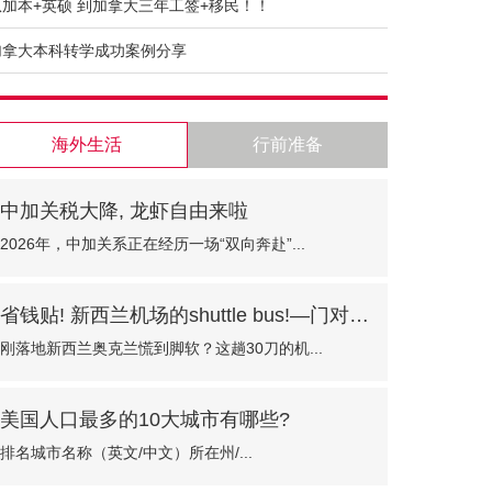
从加本+英硕 到加拿大三年工签+移民！！
加拿大本科转学成功案例分享
海外生活
行前准备
中加关税大降, 龙虾自由来啦
2026年，中加关系正在经历一场“双向奔赴”...
省钱贴! 新西兰机场的shuttle bus!—门对门只需30纽币
刚落地新西兰奥克兰慌到脚软？这趟30刀的机...
美国人口最多的10大城市有哪些?
排名城市名称（英文/中文）所在州/...