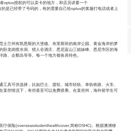
e,或者optus授权的可以卖卡的地方，和店员讲要一个
张SIM卡，有的是已经带了号码的，有的需要自己给optus的客服打电话或者上
昆士兰州有凯恩斯的大堡礁、布里斯班的南岸公园、黄金海岸的梦
的卧龙岗喷水洞、猎人谷酒庄、悉尼蓝山三姐妹峰、悉尼市区的海
洋路、企鹅岛等等。每一个地方都各具特色。
通工具可供选择，比如巴士、渡轮、城市轻轨、单轨铁路、火车、
在某些情况下，有些甚至可以免费搭乘。在某些州，海外留学生可
erseasstudenthealthcover,简称OSHC)。根据澳洲移