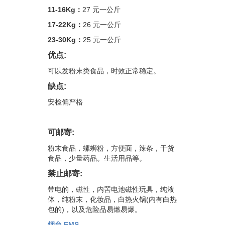
11-16Kg：
27 元一公斤
17-22Kg：
26 元一公斤
23-30Kg：
25 元一公斤
优点:
可以发粉末类食品，时效正常稳定。
缺点:
安检偏严格
可邮寄:
粉末食品，螺蛳粉，方便面，辣条，干货
食品，少量药品。生活用品等。
禁止邮寄:
带电的，磁性，内罟电池
磁性玩具
，纯液
体，纯粉末，化妆品，白热火锅(内有白热
包的)，以及危险品易燃易爆。
烟台 EMS