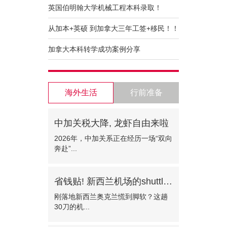
英国伯明翰大学机械工程本科录取！
从加本+英硕 到加拿大三年工签+移民！！
加拿大本科转学成功案例分享
海外生活
行前准备
中加关税大降, 龙虾自由来啦
2026年，中加关系正在经历一场“双向
奔赴”...
省钱贴! 新西兰机场的shuttle bus!—门对门只需30纽币
刚落地新西兰奥克兰慌到脚软？这趟
30刀的机...